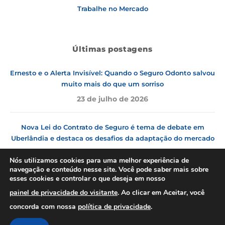
Trabalhe no Mercado
Últimas postagens
Ernesto e o Alerta Invisível: Quando o Seguro Odonto salvou
muito mais do que um sorriso
23 de julho de 2026
Nova Lei do Contrato de Seguro é tema de debate em
Uberlândia e destaca os desafios da adaptação do mercado
9 de julho de 2026
Nós utilizamos cookies para uma melhor experiência de
navegação e conteúdo nesse site. Você pode saber mais sobre
esses cookies e controlar o que deseja em nosso
Nossas redes
painel de privacidade do visitante
. Ao clicar em
Aceitar
, você
concorda com nossa
política de privacidade
.