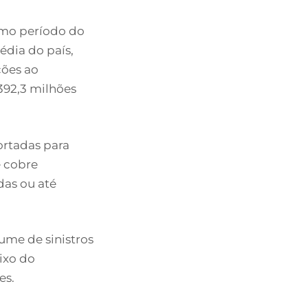
smo período do
édia do país,
ções ao
392,3 milhões
ortadas para
e cobre
das ou até
me de sinistros
ixo do
es.