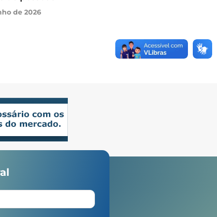
nho de 2026
ram
YouTube
LinkedIn
al