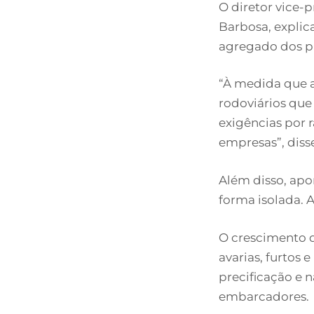
O diretor vice-
Barbosa, explic
agregado dos pr
“À medida que a
rodoviários qu
exigências por r
empresas”, diss
Além disso, apo
forma isolada.
O crescimento d
avarias, furtos 
precificação e 
embarcadores.