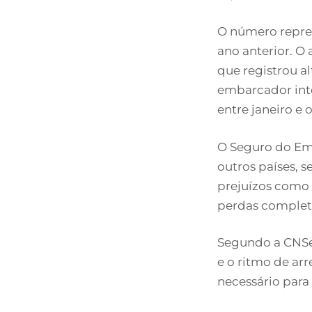
O número repre
ano anterior. O
que registrou al
embarcador inte
entre janeiro e 
O Seguro do Em
outros países, 
prejuízos como 
perdas completa
Segundo a CNSe
e o ritmo de ar
necessário par