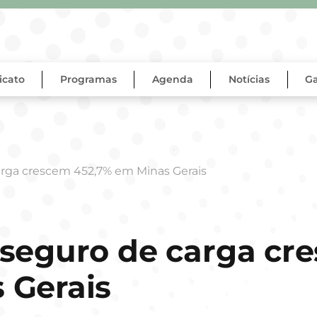
icato
Programas
Agenda
Notícias
Ga
arga crescem 452,7% em Minas Gerais
 seguro de carga cr
 Gerais