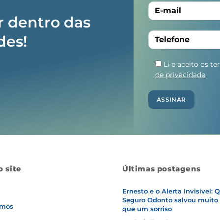
r dentro das
des!
Li e aceito os t
de privacidade
 site
Últimas postagens
Ernesto e o Alerta Invisível:
Seguro Odonto salvou muito
mos
que um sorriso