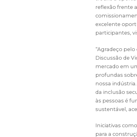
reflexão frente 
comissionament
excelente oport
participantes, 
“Agradeço pelo 
Discussão de Vi
mercado em um d
profundas sobre
nossa indústria.
da inclusão sec
às pessoas é f
sustentável, ace
Iniciativas com
para a construç