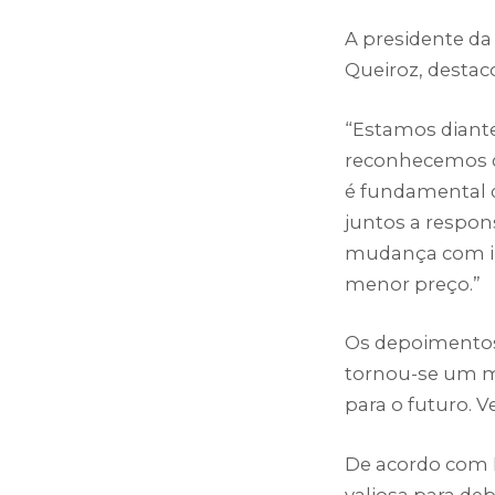
A presidente da
Queiroz, destac
“Estamos diante
reconhecemos q
é fundamental 
juntos a respon
mudança com ino
menor preço.”
Os depoimentos
tornou-se um m
para o futuro. V
De acordo com R
valiosa para de