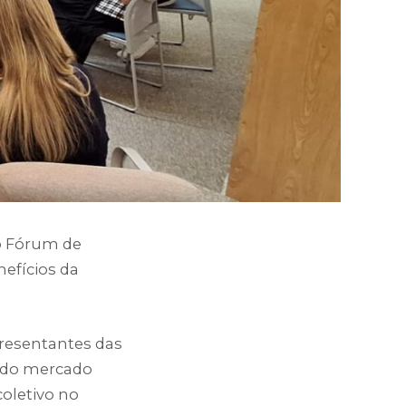
 o Fórum de
efícios da
presentantes das
s do mercado
coletivo no