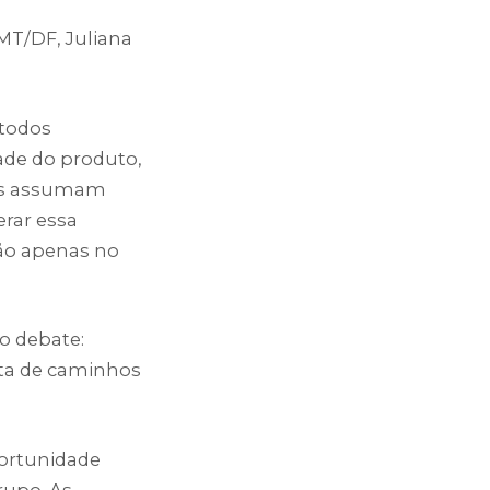
MT/DF, Juliana
 todos
ade do produto,
tes assumam
erar essa
não apenas no
o debate:
ta de caminhos
portunidade
rupo. As