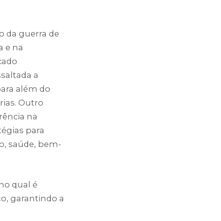
o da guerra de
a e na
rcado
saltada a
para além do
rias. Outro
arência na
égias para
o, saúde, bem-
no qual é
ço, garantindo a