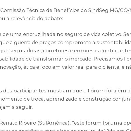
 Comissão Técnica de Benefícios do SindSeg MG/GO/
ou a relevância do debate:
 de uma encruzilhada no seguro de vida coletivo. Se
ue a guerra de preços compromete a sustentabilid
que seguradoras, corretores e empresas contratan
sabilidade de transformar o mercado. Precisamos lid
vação, ética e foco em valor real para o cliente, e 
 dos participantes mostram que o Fórum foi além d
omento de troca, aprendizado e construção conjun
ejam a seguir.
enato Ribeiro (SulAmérica), “este fórum foi uma o
bater os desafios e caminhos do seguro de Vida em G