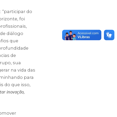
 “participar do
izonte, foi
rofissionais,
de diálogo
afios que
profundidade
cias de
grupo, sua
erar na vida das
ram
YouTube
LinkedIn
caminhando para
s do que isso,
ar inovação,
romover