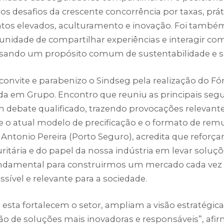
aos desafios da crescente concorrência por taxas, prát
os elevados, aculturamento e inovação. Foi tamb
unidade de compartilhar experiências e interagir co
visando um propósito comum de sustentabilidade e so
convite e parabenizo o Sindseg pela realização do F
da em Grupo. Encontro que reuniu as principais seg
ebate qualificado, trazendo provocações relevantes
 o atual modelo de precificação e o formato de re
 Antonio Pereira (Porto Seguro), acredita que reforça
uritária e do papel da nossa indústria em levar soluç
undamental para construirmos um mercado cada vez
ssível e relevante para a sociedade.
o esta fortalecem o setor, ampliam a visão estratégi
ão de soluções mais inovadoras e responsáveis”, afi