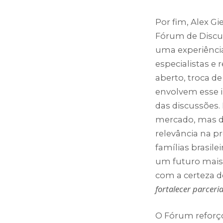
Por fim, Alex Gi
Fórum de Discus
uma experiência 
especialistas e
aberto, troca de
envolvem esse 
das discussões.
mercado, mas de
relevância na p
famílias brasil
um futuro mais 
com a certeza 
fortalecer parceri
O Fórum refor