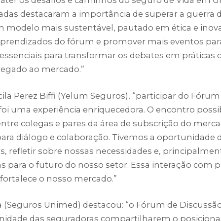
tadas destacaram a importância de superar a guerra 
 modelo mais sustentável, pautado em ética e inov
aprendizados do fórum e promover mais eventos par
essenciais para transformar os debates em práticas 
regado ao mercado.”
cila Perez Biffi (Yelum Seguros), “participar do Fóru
oi uma experiência enriquecedora. O encontro possi
entre colegas e pares da área de subscrição do merc
ara diálogo e colaboração. Tivemos a oportunidade 
 refletir sobre nossas necessidades e, principalment
as para o futuro do nosso setor. Essa interação com 
 fortalece o nosso mercado.”
na (Seguros Unimed) destacou: “o Fórum de Discussã
unidade das seguradoras compartilharem o posicion