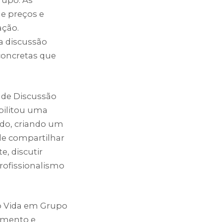
de preços e
ação.
a discussão
concretas que
m de Discussão
bilitou uma
ado, criando um
de compartilhar
e, discutir
profissionalismo
o Vida em Grupo
amento e