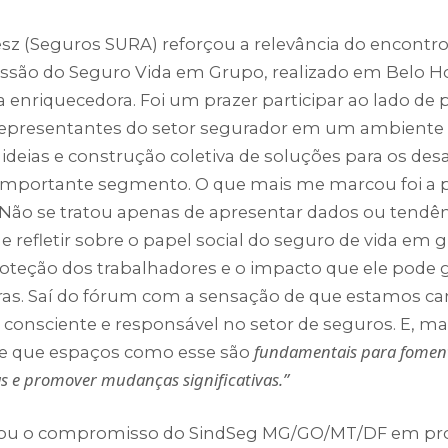
esz (Seguros SURA) reforçou a relevância do encontro:
são do Seguro Vida em Grupo, realizado em Belo Hor
enriquecedora. Foi um prazer participar ao lado de p
 representantes do setor segurador em um ambiente 
 ideias e construção coletiva de soluções para os des
importante segmento. O que mais me marcou foi a 
 Não se tratou apenas de apresentar dados ou tendên
 refletir sobre o papel social do seguro de vida em 
roteção dos trabalhadores e o impacto que ele pode g
Facebook
Instag
eiras. Saí do fórum com a sensação de que estamos 
consciente e responsável no setor de seguros. E, mai
fundamentais para foment
de que espaços como esse são
as e promover mudanças significativas.”
çou o compromisso do SindSeg MG/GO/MT/DF em p