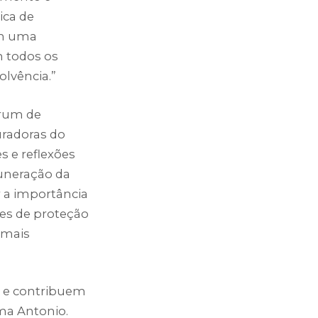
ica de
ém uma
m todos os
lvência.”
órum de
uradoras do
 e reflexões
muneração da
r a importância
ões de proteção
 mais
ca e contribuem
rma Antonio.