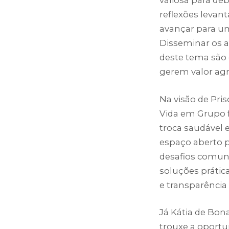
reflexões levan
avançar para um
Disseminar os 
deste tema são 
gerem valor ag
Na visão de Pris
Vida em Grupo f
troca saudável 
espaço aberto p
desafios comuns,
soluções prátic
e transparência
Já Kátia de Bo
trouxe a oport