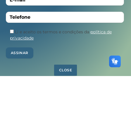
Li e aceito os termos e condições da
política de
privacidade
CLOSE
Facebook
Instagram
YouTube
LinkedIn