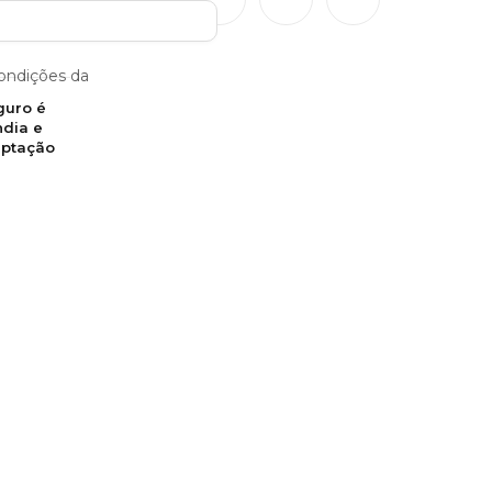
condições da
política de privacidade
guro é
dia e
aptação