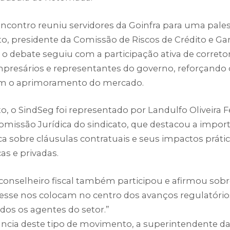
ncontro reuniu servidores da Goinfra para uma pale
to, presidente da Comissão de Riscos de Crédito e Ga
, o debate seguiu com a participação ativa de correto
mpresários e representantes do governo, reforçand
com o aprimoramento do mercado.
, o SindSeg foi representado por Landulfo Oliveira Fe
omissão Jurídica do sindicato, que destacou a impor
ica sobre cláusulas contratuais e seus impactos práti
as e privadas.
 conselheiro fiscal também participou e afirmou sobr
sse nos colocam no centro dos avanços regulatório
odos os agentes do setor.”
ncia deste tipo de movimento, a superintendente da