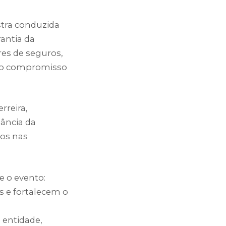
stra conduzida
rantia da
res de seguros,
o o compromisso
rreira,
tância da
cos nas
e o evento:
s e fortalecem o
 entidade,