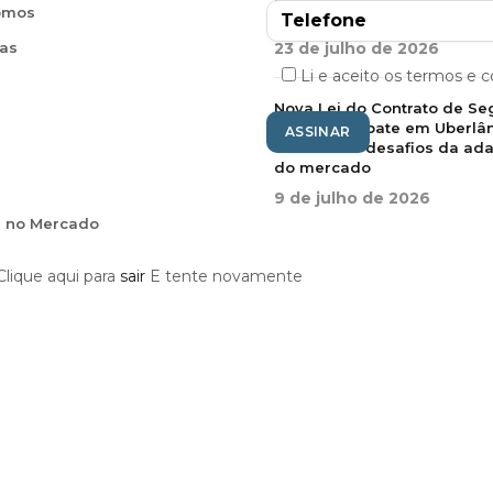
omos
do que um sorriso
as
23 de julho de 2026
Li e aceito os termos e 
Nova Lei do Contrato de Se
tema de debate em Uberlân
destaca os desafios da ad
do mercado
9 de julho de 2026
e no Mercado
Clique aqui para
sair
E tente novamente