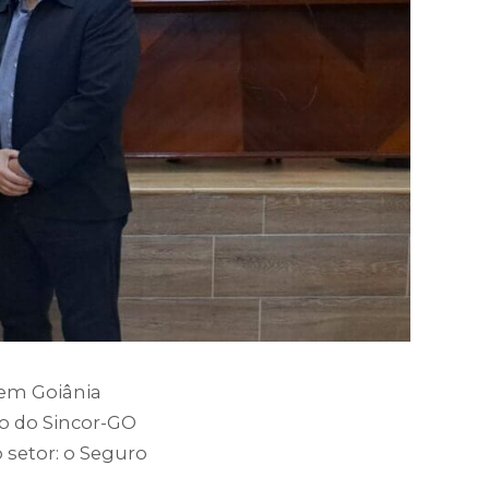
 em Goiânia
o do Sincor-GO
 setor: o Seguro