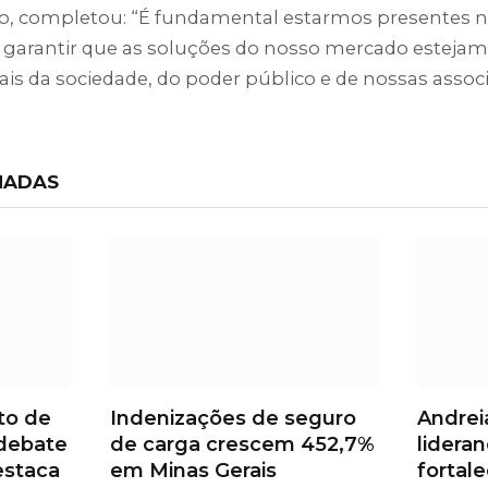
ão, completou: “É fundamental estarmos presentes 
 garantir que as soluções do nosso mercado estejam
ais da sociedade, do poder público e de nossas associ
NADAS
Facebook
Instag
to de
Indenizações de seguro
Andrei
debate
de carga crescem 452,7%
lideran
estaca
em Minas Gerais
fortal