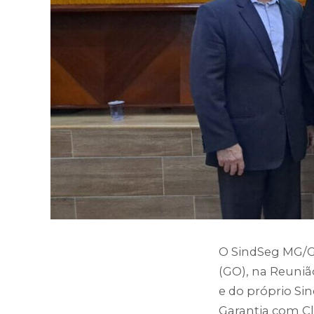
O SindSeg MG/G
(GO), na Reuni
e do próprio Si
Garantia com C