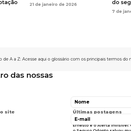
ptação
do segu
21 de janeiro de 2026
7 de jan
tro das nossas
Ficha cadastral
o site
Últimas postagens
Ernesto e o Alerta Invisível
o Seguro Odonto salvou mu