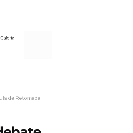
Galeria
sula de Retomada
debate