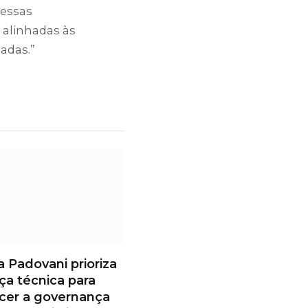
nessas
 alinhadas às
adas.”
ram
YouTube
LinkedIn
a Padovani prioriza
ça técnica para
ecer a governança