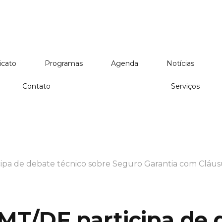
icato
Programas
Agenda
Notícias
Contato
Serviços
pa de debate técnico sobre Seguro Garantia com Cláu
T/DF participa de 