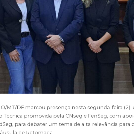
O/MT/DF marcou presença nesta segunda-feira (2),
ão Técnica promovida pela CNseg e FenSeg, com apoi
ndSeg, para debater um tema de alta relevância para o
láusula de Retomada.