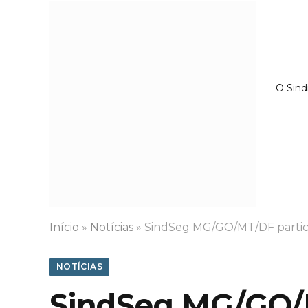
O Sind
Início
»
Notícias
»
SindSeg MG/GO/MT/DF partici
NOTÍCIAS
SindSeg MG/GO/M