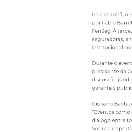
Pela manhã, o e
por Fábio Barre
FenSeg. À tarde
seguradoras, e
institucional 
Durante o evento
presidente da C
discussão juríd
garantias públic
Giuliano Baeta,
“Eventos como e
diálogo entre t
Sobre a importâ